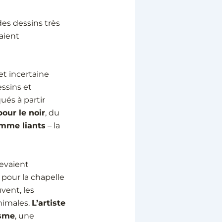
des dessins très
aient
 et incertaine
essins et
ués à partir
our le noir
, du
mme liants
– la
devaient
pour la chapelle
vent, les
nimales.
L’artiste
isme
, une