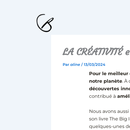
Aller
au
contenu
LA CRÉATIVITÉ 
Par
aline
/
13/03/2024
Pour le meilleur
notre planète
. À
découvertes inn
contribué à
améli
Nous avons auss
son livre The Big 
quelques-unes de