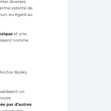
nter diverses
erme volonté de
un, eu égard au
ssique
et une
raissent comme
t Anchor Books
sédaient un
encore
ée par d’autres
e univers des