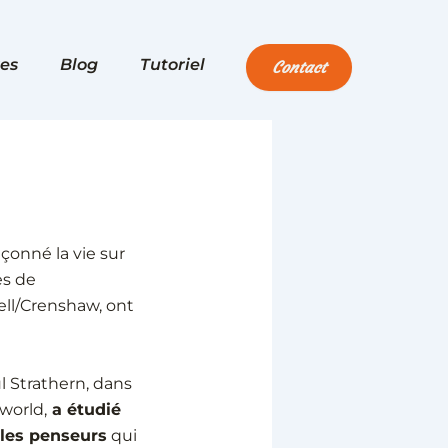
es
Blog
Tutoriel
Contact
çonné la vie sur
es de
Pell/Crenshaw, ont
l Strathern, dans
 world,
a étudié
les penseurs
qui