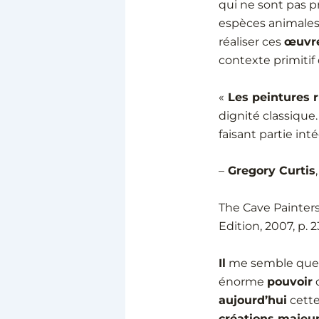
qui ne sont pas 
espèces animales
réaliser ces
œuvre
contexte primitif
«
Les peintures 
dignité classique.
faisant partie in
–
Gregory Curtis
,
The Cave Painters 
Edition, 2007, p. 2
Il
me semble que
énorme
pouvoir
aujourd’hui
cette
créations majeu