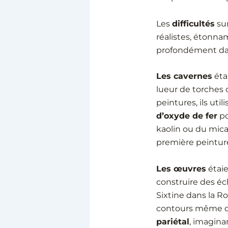
Les
difficultés
su
réalistes, étonn
profondément da
Les cavernes
éta
lueur de torches 
peintures, ils ut
d’oxyde de fer
po
kaolin ou du mica
première peinture 
Les œuvres
étaie
construire des é
Sixtine dans la R
contours même de
pariétal
, imagina