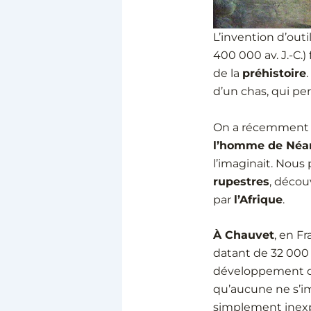
L’invention d’outil
400 000 av. J.-C.
de la
préhistoire
d’un chas, qui p
On a récemment dé
l’homme de Néa
l’imaginait. Nou
rupestres
, décou
par
l’Afrique
.
À Chauvet
, en F
datant de 32 000 
développement d
qu’aucune ne s’im
simplement inexp