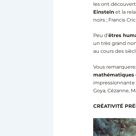
les ont découvert
Einstein
et la rel
noirs ; Francis Cri
Peu d’
êtres hum
un très grand no
au cours des sièc
Vous remarquere
mathématiques
impressionnante d’
Goya, Cézanne, M
CRÉATIVITÉ PR