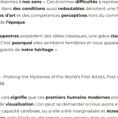
présentes à
nos sens
». Ces énormes
difficultés
à représe
 dans
des conditions
aussi
redoutables
dénotent une f
s d’art
et des compétences
perceptives
hors du comm
 de
l’époque
.
rupestres
possèdent des idées classiques, une grâce
cla
 C’est
pourquoi
elles semblent familières et nous appa
tégrante de
notre héritage
. »
: Probing the Mysteries of the World’s First Artists, Firs
38.
 cela
signifie
que ces
premiers humains modernes
pos
de
visualisation
. L’on peut se demander si nous avons 
 capacité cérébrale, ou si elle a été marginalisée et
écras
res
, telle l’écriture, désormais à son apogée dans le vast