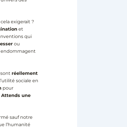
cela exigerait ?
ination
et
inventions qui
esser
ou
 endommagent
 sont
réellement
 l’utilité sociale en
n
pour
 Attends une
ormé sauf notre
e l’humanité