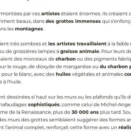
rmontées par ces
artistes
étaient énormes. Ils créaient 
amment beaux, dans
des grottes immenses
qui s’enfonç
ns les
montagnes
.
ient très sombres et
les artistes travaillaient
à la faible
ou de grossières lampes à
graisse animale
. Pour leurs d
ilisaient des morceaux de
charbon
ou des pigments fabriq
ur le rouge, de dioxyde de manganèse ou
du charbon p
 pour le blanc, avec des
huiles
végétales et animales
co
à l’huile.
nt dessinées si haut sur les murs ou les plafonds qu’ils 
chafaudages
sophistiqués
, comme celui de Michel-Ange 
ome de la Renaissance, plus de
30 000 ans
plus tard. Sou
s murs des grottes semblaient suggérer des formes a
nt l’animal complet, renforçait cette forme avec un
réal