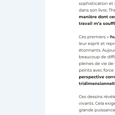
sophistication et
dans son livre, Th
manière dont ces
travail m’a souff
Ces premiers «
hu
leur esprit et rep
étonnants. Aujou
beaucoup de diffi
pleines de vie d
peints avec force
perspective corr
tridimensionnell
Ces dessins révè
vivants. Cela exi
grande puissance