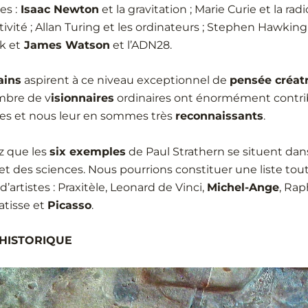
es :
Isaac Newton
et la gravitation ; Marie Curie et la radi
ativité ; Allan Turing et les ordinateurs ; Stephen Hawking
ck et
James Watson
et l’ADN28.
ains
aspirent à ce niveau exceptionnel de
pensée créatr
mbre de v
isionnaires
ordinaires ont énormément contri
les et nous leur en sommes très
reconnaissants
.
z que les
six exemples
de Paul Strathern se situent da
et des sciences. Nous pourrions constituer une liste tout
artistes : Praxitèle, Leonard de Vinci,
Michel-Ange
, Rap
atisse et
Picasso
.
ÉHISTORIQUE