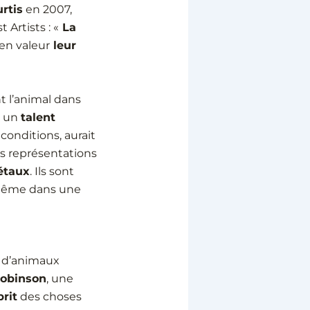
rtis
en 2007,
 Artists : «
La
en valeur
leur
t l’animal dans
t un
talent
conditions, aurait
s représentations
étaux
. Ils sont
s même dans une
 d’animaux
Robinson
, une
prit
des choses