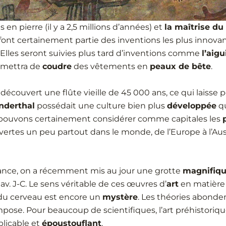
s en pierre (il y a 2,5 millions d’années) et
la maîtrise du
) font certainement partie des inventions les plus innova
. Elles seront suivies plus tard d’inventions comme
l’aigu
ermettra de
coudre
des vêtements en
peaux de bête
.
couvert une flûte vieille de 45 000 ans, ce qui laisse 
nderthal
possédait une culture bien plus
développée
qu
s pouvons certainement considérer comme capitales les
vertes un peu partout dans le monde, de l’Europe à l’Aus
rance, on a récemment mis au jour une grotte
magnifiq
av. J-C. Le sens véritable de ces œuvres d’
art
en matière
u cerveau est encore un
mystère
. Les théories abonde
pose. Pour beaucoup de scientifiques, l’art préhistoriqu
licable et
époustouflant
.