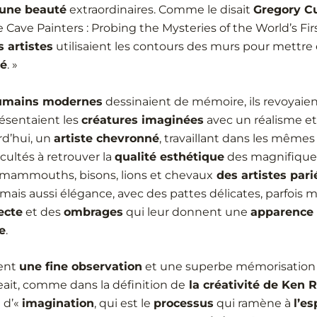
une beauté
extraordinaires. Comme le disait
Gregory Cu
e Cave Painters : Probing the Mysteries of the World’s First
 artistes
utilisaient les contours des murs pour mettre 
lé
. »
mains modernes
dessinaient de mémoire, ils revoyaien
résentaient les
créatures imaginées
avec un réalisme e
rd’hui, un
artiste chevronné
, travaillant dans les mêmes 
cultés à retrouver la
qualité esthétique
des magnifique
e mammouths, bisons, lions et chevaux
des artistes pari
 mais aussi élégance, avec des pattes délicates, parfoi
ecte
et des
ombrages
qui leur donnent une
apparence
e
.
lent
une fine observation
et une superbe mémorisation
geait, comme dans la définition de
la créativité de Ken 
 d’«
imagination
, qui est le
processus
qui ramène à
l’es