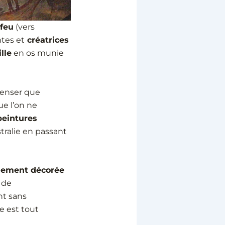
 feu
(vers
ntes et
créatrices
ille
en os munie
penser que
e l’on ne
peintures
tralie en passant
uement décorée
 de
nt sans
e est tout