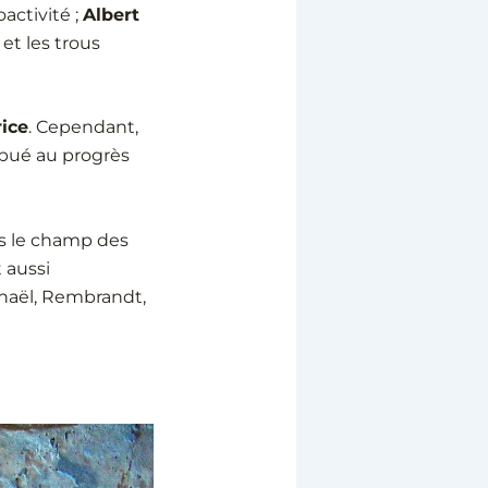
oactivité ;
Albert
 et les trous
ice
. Cependant,
bué au progrès
ns le champ des
 aussi
haël, Rembrandt,