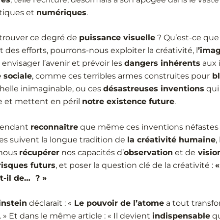
tiques et
numériques
.
trouver ce degré de
puissance visuelle
? Qu’est-ce que 
t des efforts, pourrons-nous exploiter la créativité, l
’imag
envisager l’avenir et prévoir les
dangers inhérents
aux 
é sociale
, comme ces terribles armes construites pour
bl
helle inimaginable, ou ces
désastreuses inventions
qui
 et mettent en péril
notre existence future
.
pendant
reconnaître
que même ces inventions néfastes
les suivent la longue tradition de
la créativité humaine
,
-nous
récupérer
nos capacités d’
observation
et de
visio
risques futurs
, et poser la question clé de la créativité :
«
t-il de… ? »
instein
déclarait : «
Le pouvoir de l’atome
a tout transf
. » Et dans le même article : « Il devient
indispensable
qu