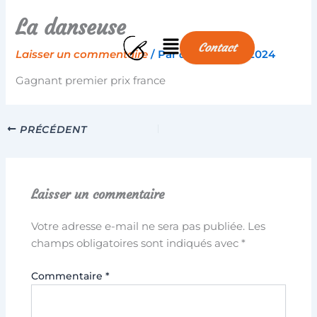
Aller
La danseuse
au
Menu
contenu
Contact
Laisser un commentaire
/ Par
aline
/
24/10/2024
Gagnant premier prix france
PRÉCÉDENT
Laisser un commentaire
Votre adresse e-mail ne sera pas publiée.
Les
champs obligatoires sont indiqués avec
*
Commentaire
*