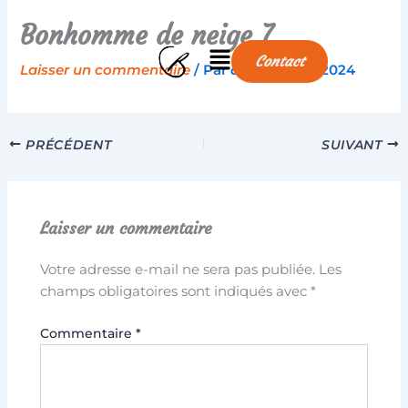
Aller
Bonhomme de neige 7
au
Menu
contenu
Contact
Laisser un commentaire
/ Par
aline
/
27/03/2024
PRÉCÉDENT
SUIVANT
Laisser un commentaire
Votre adresse e-mail ne sera pas publiée.
Les
champs obligatoires sont indiqués avec
*
Commentaire
*