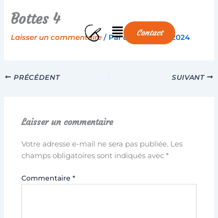
Aller
Bottes 4
au
Menu
contenu
Contact
Laisser un commentaire
/ Par
aline
/
27/03/2024
PRÉCÉDENT
SUIVANT
Laisser un commentaire
Votre adresse e-mail ne sera pas publiée.
Les
champs obligatoires sont indiqués avec
*
Commentaire
*