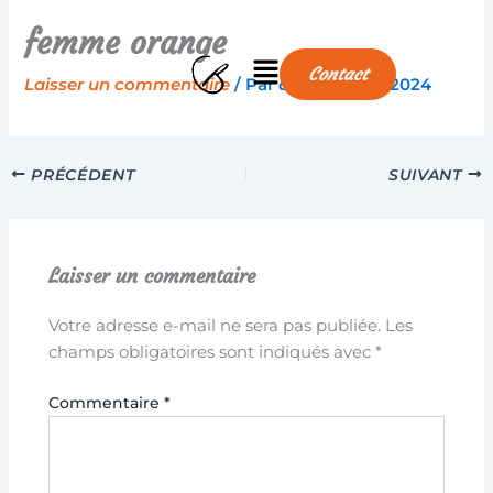
Aller
femme orange
au
Menu
contenu
Contact
Laisser un commentaire
/ Par
aline
/
26/04/2024
PRÉCÉDENT
SUIVANT
Laisser un commentaire
Votre adresse e-mail ne sera pas publiée.
Les
champs obligatoires sont indiqués avec
*
Commentaire
*