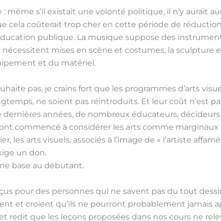
te : même s’il existait une volonté politique, il n’y aurai
que cela coûterait trop cher en cette période de réducti
éducation publique. La musique suppose des instrument
e nécessitent mises en scène et costumes, la sculpture 
uipement et du matériel.
uhaite pas, je crains fort que les programmes d’arts visue
ngtemps, ne soient pas réintroduits. Et leur coût n’est pas
e dernières années, de nombreux éducateurs, décideur
 ont commencé à considérer les arts comme marginaux e
ier, les arts visuels, associés à l’image de « l’artiste affamé
xige un don.
une base au débutant.
çus pour des personnes qui ne savent pas du tout dessin
ent et croient qu’ils ne pourront probablement jamais ap
t et redit que les leçons proposées dans nos cours ne relè