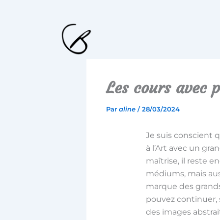
Aller
au
contenu
Les cours avec p
Par
aline
/
28/03/2024
Je suis conscient 
à l’Art avec un gra
maîtrise, il reste e
médiums, mais aussi
marque des grands 
pouvez continuer, 
des images abstrai