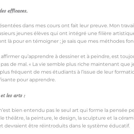
es efficaces.
sentées dans mes cours ont fait leur preuve. Mon travail
usieurs jeunes élèves qui ont intégré une filière artistiq
sont là pour en témoigner ; je sais que mes méthodes fo
 affirmer qu’apprendre à dessiner et à peindre, est touj
t pas de mal. « La vie semble plus riche maintenant que j
lus fréquent de mes étudiants à l’issue de leur formatio
ffisante pour apprendre.
et les arts :
n’est bien entendu pas le seul art qui forme la pensée pe
le théâtre, la peinture, le design, la sculpture et la cér
t devraient être réintroduits dans le système éducatif.